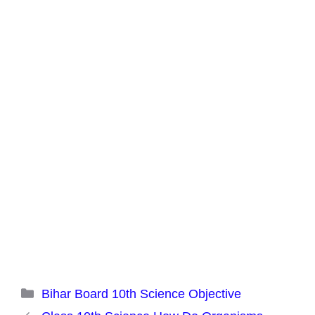
Categories
Bihar Board 10th Science Objective