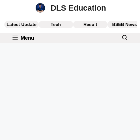
Skip
DLS Education
to
content
Latest Update
Tech
Result
BSEB News
Menu