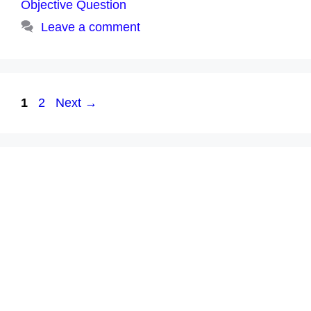
Objective Question
Leave a comment
Page
Page
1
2
Next
→