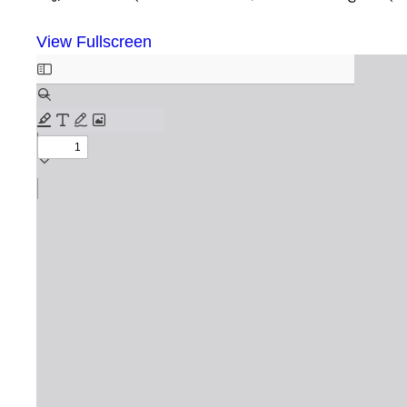
View Fullscreen
Skip
to
PDF
content