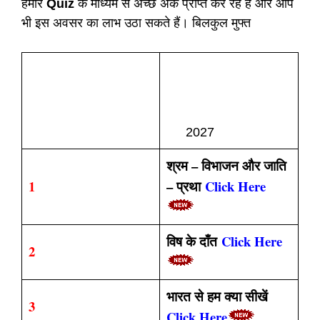
हमारे
Quiz
के माध्यम से अच्छे अंक प्राप्त कर रहे हैं और आप
भी इस अवसर का लाभ उठा सकते हैं। बिलकुल मुफ्त
CLASS 10TH HINDI
गोधुली (हिन्दी) गद्य खंड
S.N
OBJECTIVE
202
2027
श्रम – विभाजन और जाति
1
– प्रथा
Click Here
विष के दाँत
Click Here
2
भारत से हम क्या सीखें
3
Click Here