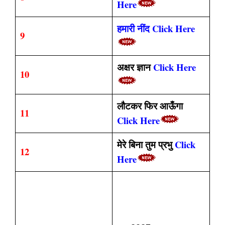
Here
हमारी नींद Click Here
9
अक्षर ज्ञान
Click Here
10
लौटकर फिर आऊँगा
11
Click Here
मेरे बिना तुम प्रभु
Click
12
Here
CLASS 10TH HINDI
वर्णिका (हिन्दी) काव्य खंड
S.N
OBJECTIVE