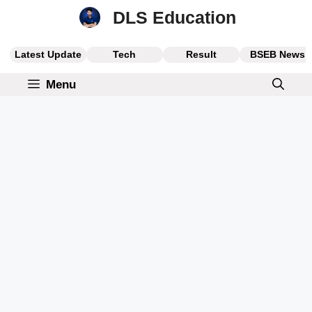
Skip
DLS Education
to
content
Latest Update
Tech
Result
BSEB News
Menu