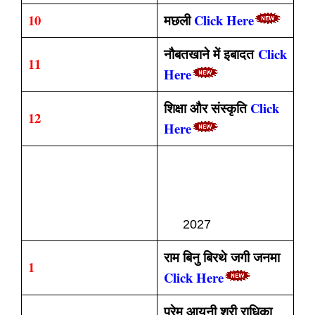
10
मछली
Click Here
नौबतखाने में इबादत
Click
11
Here
शिक्षा और संस्कृति
Click
12
Here
CLASS 10TH HINDI
गोधुली (हिन्दी) काव्य खंड
S.N
OBJECTIVE
202
2027
राम बिनु बिरथे जगी जनमा
1
Click Here
प्रेम आयनी श्री राधिका