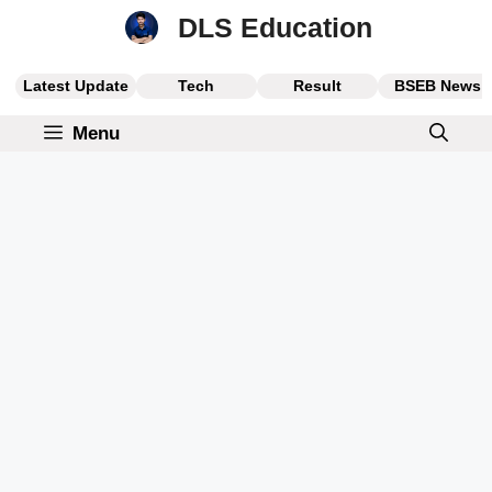
Skip
DLS Education
to
content
Latest Update
Tech
Result
BSEB News
Menu