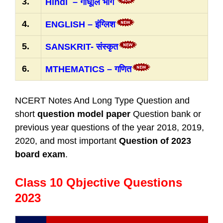
3.
Hindi – गोधूलि भाग
4.
ENGLISH – इंग्लिश
5.
SANSKRIT- संस्कृत
6.
MTHEMATICS – गणित
NCERT Notes And Long Type Question and
short
question model paper
Question bank or
previous year questions of the year 2018, 2019,
2020, and most important
Question of 2023
board exam
.
Class 10 Qbjective Questions
2023