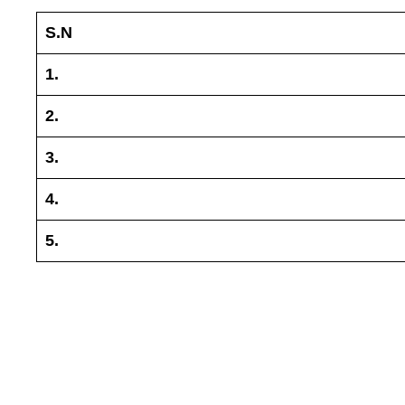
S.N
1.
2.
3.
4.
5.