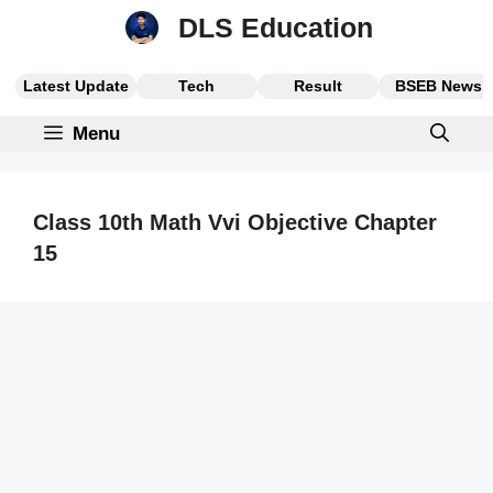
Skip
DLS Education
to
content
Latest Update
Tech
Result
BSEB News
Menu
Class 10th Math Vvi Objective Chapter
15