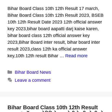
Bihar Board Class 10th 12th Result 17 march,
Bihar Board Class 10th 12th Result 2023, BSEB
10th 12th Result Date 2023 12th official answer
key 2023,bihar board aapatti darj kaise karen,
bihar board class 12th official answer key
2023,Bihar Board inter result, bihar board inter
result 2023,class 12th ka official answer
key,10th 12th result Bihar …
Read more
Categories
Bihar Board News
Leave a comment
Bihar Board Class 10th 12th Result