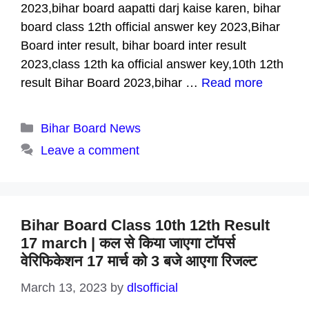
2023,bihar board aapatti darj kaise karen, bihar
board class 12th official answer key 2023,Bihar
Board inter result, bihar board inter result
2023,class 12th ka official answer key,10th 12th
result Bihar Board 2023,bihar …
Read more
Categories
Bihar Board News
Leave a comment
Bihar Board Class 10th 12th Result
17 march | कल से किया जाएगा टॉपर्स
वेरिफिकेशन 17 मार्च को 3 बजे आएगा रिजल्ट
March 13, 2023
by
dlsofficial