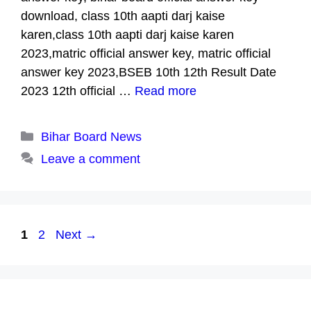
download, class 10th aapti darj kaise
karen,class 10th aapti darj kaise karen
2023,matric official answer key, matric official
answer key 2023,BSEB 10th 12th Result Date
2023 12th official …
Read more
Categories
Bihar Board News
Leave a comment
Page
Page
1
2
Next
→