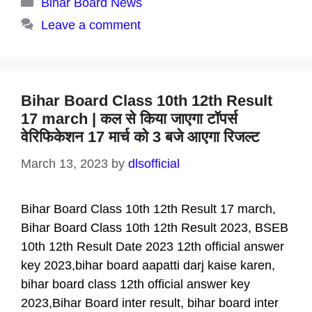
Categories
Bihar Board News
Leave a comment
Bihar Board Class 10th 12th Result
17 march | कल से किया जाएगा टॉपर्स
वेरिफिकेशन 17 मार्च को 3 बजे आएगा रिजल्ट
March 13, 2023
by
dlsofficial
Bihar Board Class 10th 12th Result 17 march,
Bihar Board Class 10th 12th Result 2023, BSEB
10th 12th Result Date 2023 12th official answer
key 2023,bihar board aapatti darj kaise karen,
bihar board class 12th official answer key
2023,Bihar Board inter result, bihar board inter