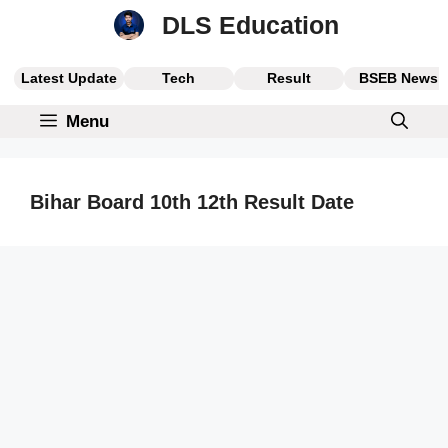
Skip
DLS Education
to
content
Latest Update
Tech
Result
BSEB News
Menu
Bihar Board 10th 12th Result Date