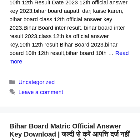
10th 12th Result Date 2023 12th official answer
key 2023,bihar board aapatti darj kaise karen,
bihar board class 12th official answer key
2023,Bihar Board inter result, bihar board inter
result 2023,class 12th ka official answer
key,10th 12th result Bihar Board 2023,bihar
board 10th 12th result,bihar board 10th …
Read
more
Categories
Uncategorized
Leave a comment
Bihar Board Matric Official Answer
Key Download | जल्दी से करें आपत्ति दर्ज नहीं