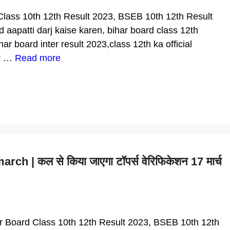
Class 10th 12th Result 2023, BSEB 10th 12th Result
 aapatti darj kaise karen, bihar board class 12th
har board inter result 2023,class 12th ka official
ar …
Read more
 | कल से किया जाएगा टॉपर्स वेरिफिकेशन 17 मार्च
ar Board Class 10th 12th Result 2023, BSEB 10th 12th