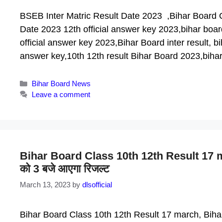
BSEB Inter Matric Result Date 2023 ,Bihar Board 
Date 2023 12th official answer key 2023,bihar board
official answer key 2023,Bihar Board inter result, bi
answer key,10th 12th result Bihar Board 2023,bih
Categories
Bihar Board News
Leave a comment
Bihar Board Class 10th 12th Result 17 march
को 3 बजे आएगा रिजल्ट
March 13, 2023
by
dlsofficial
Bihar Board Class 10th 12th Result 17 march, Bih