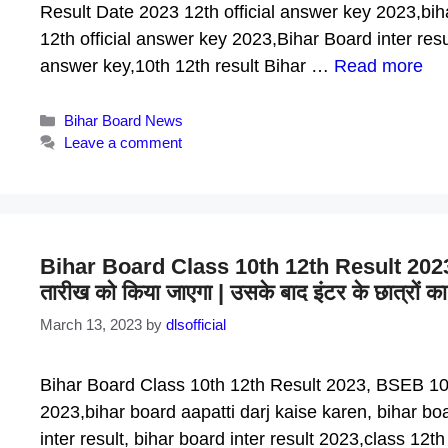
Result Date 2023 12th official answer key 2023,biha
12th official answer key 2023,Bihar Board inter resul
answer key,10th 12th result Bihar …
Read more
Categories
Bihar Board News
Leave a comment
Bihar Board Class 10th 12th Result 2023 | ट
तारीख को किया जाएगा | उसके बाद इंटर के छात्रों का
March 13, 2023
by
dlsofficial
Bihar Board Class 10th 12th Result 2023, BSEB 10t
2023,bihar board aapatti darj kaise karen, bihar bo
inter result, bihar board inter result 2023,class 12t