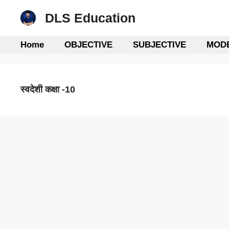
Skip
DLS Education
to
content
Home
OBJECTIVE
SUBJECTIVE
MODE
स्वदेशी कक्षा -10