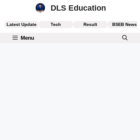
Skip
DLS Education
to
content
Latest Update
Tech
Result
BSEB News
Menu