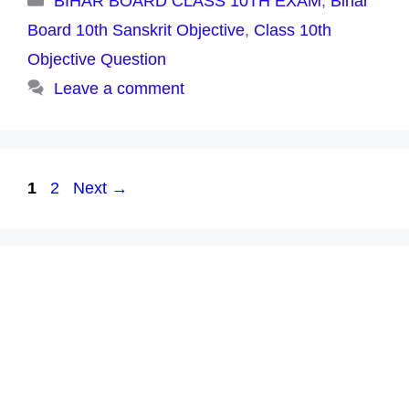
BIHAR BOARD CLASS 10TH EXAM
,
Bihar
Board 10th Sanskrit Objective
,
Class 10th
Objective Question
Leave a comment
Page
Page
1
2
Next
→