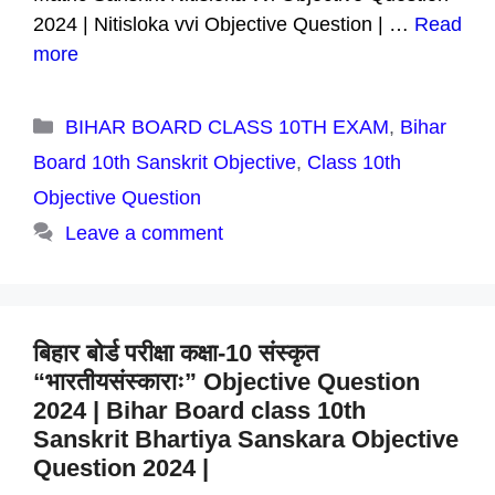
2024 | Nitisloka vvi Objective Question | …
Read
more
Categories
BIHAR BOARD CLASS 10TH EXAM
,
Bihar
Board 10th Sanskrit Objective
,
Class 10th
Objective Question
Leave a comment
बिहार बोर्ड परीक्षा कक्षा-10 संस्कृत
“भारतीयसंस्काराः” Objective Question
2024 | Bihar Board class 10th
Sanskrit Bhartiya Sanskara Objective
Question 2024 |