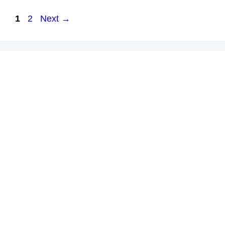
Page
Page
1
2
Next
→