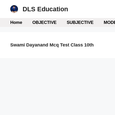
Skip
DLS Education
to
content
Home
OBJECTIVE
SUBJECTIVE
MODE
Swami Dayanand Mcq Test Class 10th