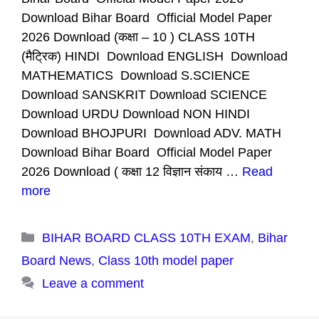
Download Bihar Board Official Model Paper
2026 Download (कक्षा – 10 ) CLASS 10TH
(मैट्रिक) HINDI Download ENGLISH Download
MATHEMATICS Download S.SCIENCE
Download SANSKRIT Download SCIENCE
Download URDU Download NON HINDI
Download BHOJPURI Download ADV. MATH
Download Bihar Board Official Model Paper
2026 Download ( कक्षा 12 विज्ञान संकाय …
Read
more
Categories
BIHAR BOARD CLASS 10TH EXAM
,
Bihar
Board News
,
Class 10th model paper
Leave a comment