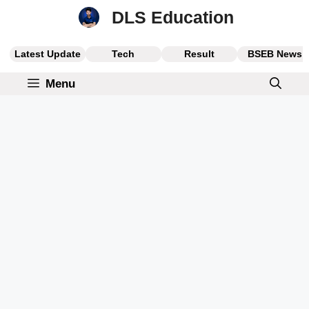
Skip
DLS Education
to
content
Latest Update
Tech
Result
BSEB News
Menu