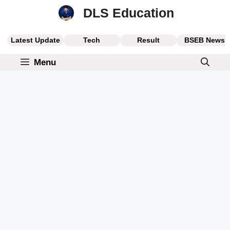
Skip
DLS Education
to
content
Latest Update
Tech
Result
BSEB News
Menu