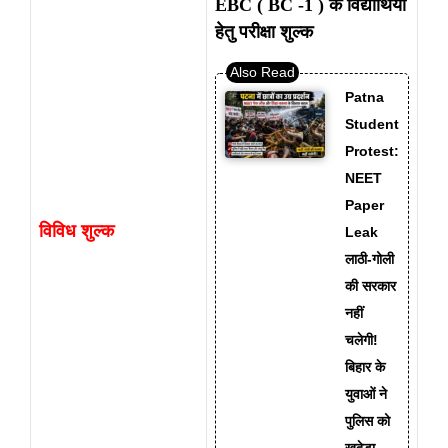
EBC ( BC -1 ) के विद्यार्थियो
हेतु परीक्षा शुल्क
Patna
Student
Protest:
NEET
Paper
विविध शुल्क
Leak
लाठी-गोली
की सरकार
नहीं
चलेगी!
बिहार के
युवाओं ने
पुलिस को