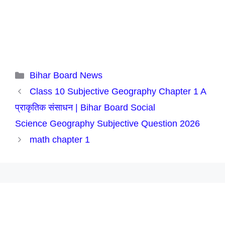
Categories
Bihar Board News
Class 10 Subjective Geography Chapter 1 A
प्राकृतिक संसाधन | Bihar Board Social
Science Geography Subjective Question 2026
math chapter 1