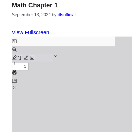
Math Chapter 1
September 13, 2024
by
dlsofficial
View Fullscreen
Skip
to
PDF
content