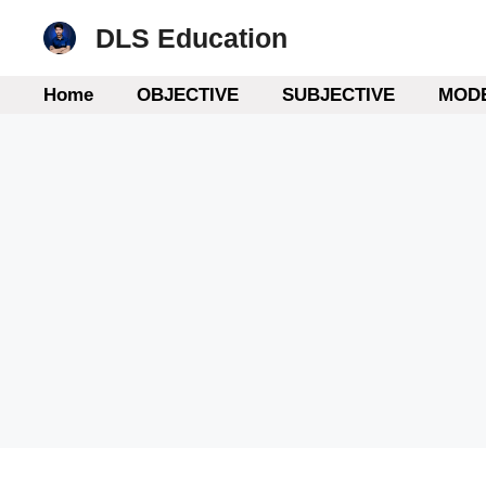
Skip
DLS Education
to
content
Home
OBJECTIVE
SUBJECTIVE
MODE