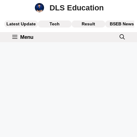
Skip
DLS Education
to
content
Latest Update
Tech
Result
BSEB News
Menu