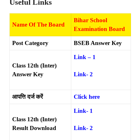
Useful Links
Bihar School
Name Of The Board
Examination Board
Post Category
BSEB Answer Key
Link – 1
Class 12th (Inter)
Answer Key
Link- 2
आपत्ति दर्ज करें
Click here
Link- 1
Class 12th (Inter)
Result Download
Link- 2