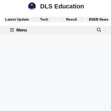
Skip
DLS Education
to
content
Latest Update
Tech
Result
BSEB News
Menu