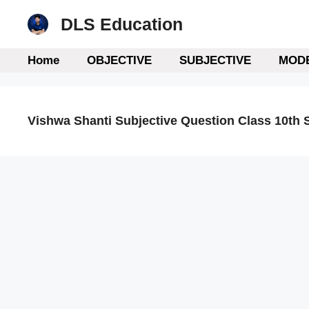
Skip
DLS Education
to
content
Home
OBJECTIVE
SUBJECTIVE
MODE
Vishwa Shanti Subjective Question Class 10th 