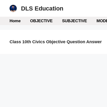
Skip
DLS Education
to
content
Home
OBJECTIVE
SUBJECTIVE
MODE
Class 10th Civics Objective Question Answer