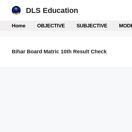
Skip
DLS Education
to
content
Home
OBJECTIVE
SUBJECTIVE
MODE
Bihar Board Matric 10th Result Check