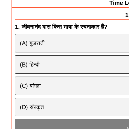
Time Le
1
1. जीवनानंद दास किस भाषा के रचनाकार हैं?
(A) गुजराती
(B) हिन्दी
(C) बांग्ला
(D) संस्कृत