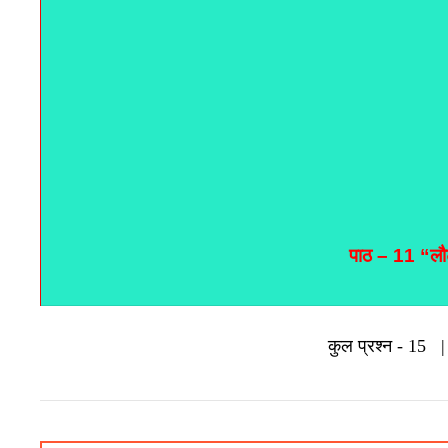
पाठ – 11 “ल
कुल
प्रश्‍न
- 15