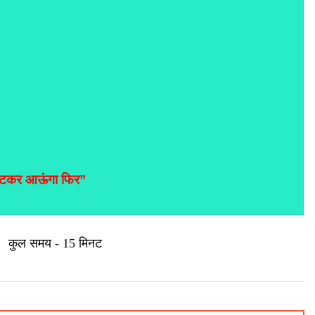
ौटकर आऊंगा फिर”
 |
कुल समय - 15 मिनट