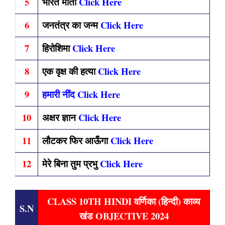
5
भारत माता
Click Here
6
जनतंत्र का जन्म
Click Here
7
हिरोशिमा
Click Here
8
एक वृक्ष की हत्या
Click Here
9
हमारी नींद Click Here
10
अक्षर ज्ञान
Click Here
11
लौटकर फिर आऊँगा
Click Here
12
मेरे बिना तुम प्रभु
Click Here
CLASS 10TH HINDI वर्णिका (हिन्दी) काव्य
S.N
खंड OBJECTIVE 2024