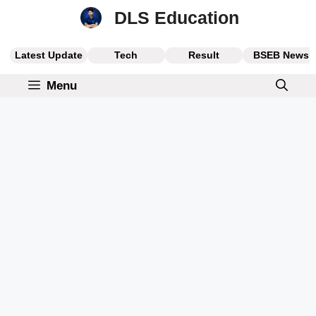
Skip
DLS Education
to
content
Latest Update
Tech
Result
BSEB News
Menu