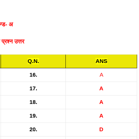
्ड- अ
ठ प्रश्न उत्तर
Q.N.
ANS
16.
A
17.
A
18.
A
19.
A
20.
D