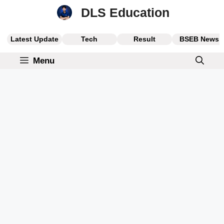
Skip
DLS Education
to
content
Latest Update
Tech
Result
BSEB News
Menu