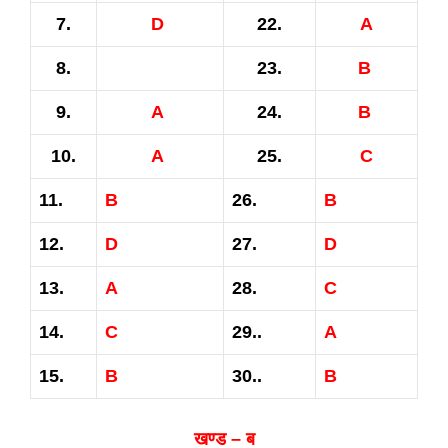
7.
D
22.
A
8.
23.
B
9.
A
24.
B
10.
A
25.
C
11.
B
26.
B
12.
D
27.
D
13.
A
28.
C
14.
C
29..
A
15.
B
30..
B
खण्ड – ब