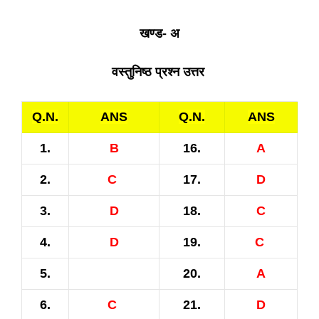
खण्ड- अ
वस्तुनिष्ठ प्रश्न उत्तर
Q.N.
ANS
Q.N.
ANS
1.
B
16.
A
2.
C
17.
D
3.
D
18.
C
4.
D
19.
C
5.
20.
A
6.
C
21.
D