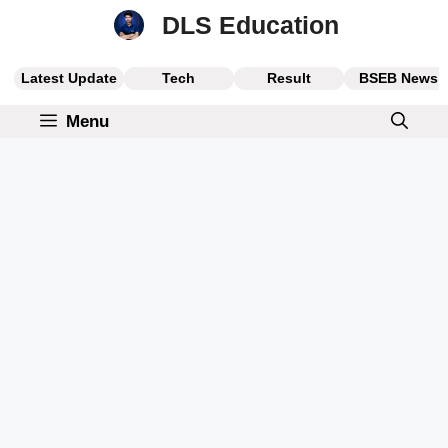
Skip
DLS Education
to
content
Latest Update
Tech
Result
BSEB News
Menu