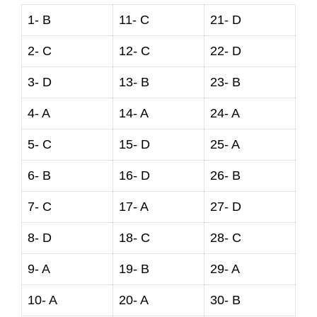
1- B
11- C
21- D
2- C
12- C
22- D
3- D
13- B
23- B
4- A
14- A
24- A
5- C
15- D
25- A
6- B
16- D
26- B
7- C
17- A
27- D
8- D
18- C
28- C
9- A
19- B
29- A
10- A
20- A
30- B