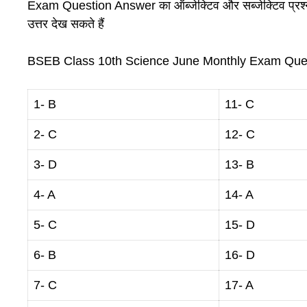
Exam Question Answer का ऑब्जेक्टिव और सब्जेक्टिव प्रश्नों
उत्तर देख सकते हैं
BSEB Class 10th Science June Monthly Exam Que
1- B
11- C
2- C
12- C
3- D
13- B
4- A
14- A
5- C
15- D
6- B
16- D
7- C
17- A