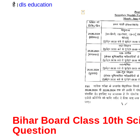
है।
dls education
Bihar Board Class 10th S
Question