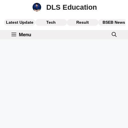
Skip
DLS Education
to
content
Latest Update
Tech
Result
BSEB News
Menu