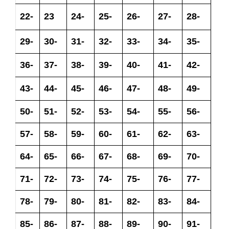
22-
23
24-
25-
26-
27-
28-
29-
30-
31-
32-
33-
34-
35-
36-
37-
38-
39-
40-
41-
42-
43-
44-
45-
46-
47-
48-
49-
50-
51-
52-
53-
54-
55-
56-
57-
58-
59-
60-
61-
62-
63-
64-
65-
66-
67-
68-
69-
70-
71-
72-
73-
74-
75-
76-
77-
78-
79-
80-
81-
82-
83-
84-
85-
86-
87-
88-
89-
90-
91-