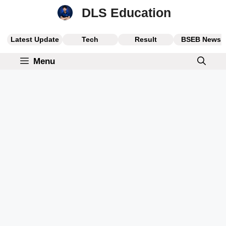
Skip
DLS Education
to
content
Latest Update
Tech
Result
BSEB News
Menu