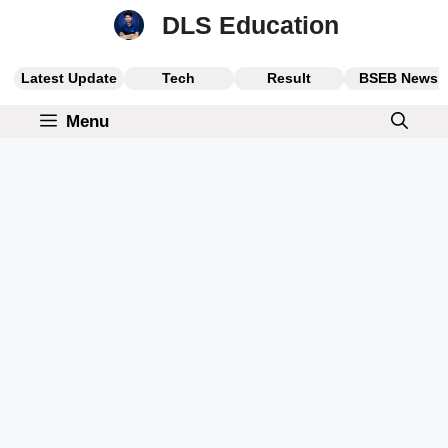
Skip
DLS Education
to
content
Latest Update
Tech
Result
BSEB News
Menu