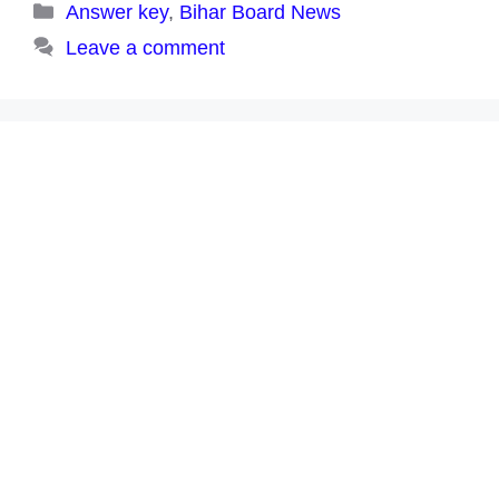
Categories
Answer key
,
Bihar Board News
Leave a comment