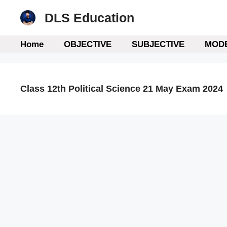
Skip
DLS Education
to
content
Home
OBJECTIVE
SUBJECTIVE
MODE
Class 12th Political Science 21 May Exam 2024