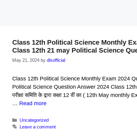
Class 12th Political Science Monthly E
Class 12th 21 may Political Science Q
May 21, 2024
by
dlsofficial
Class 12th Political Science Monthly Exam 2024 Q
Political Science Question Answer 2024 Class 12th P
परीक्षा समिति के द्वारा कक्षा 12 वीं का ( 12th May month
…
Read more
Categories
Uncategorized
Leave a comment