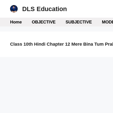
Skip
DLS Education
to
content
Home
OBJECTIVE
SUBJECTIVE
MODE
Class 10th Hindi Chapter 12 Mere Bina Tum Pra