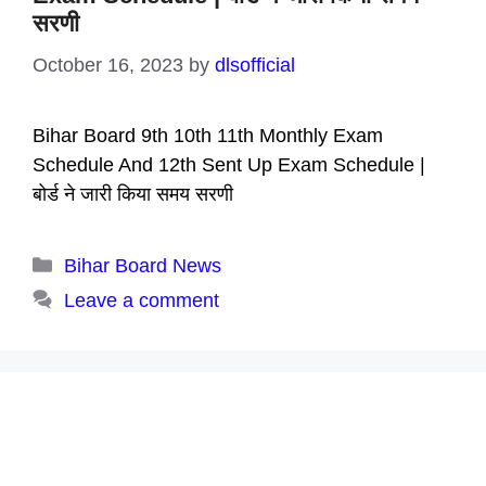
सरणी
October 16, 2023
by
dlsofficial
Bihar Board 9th 10th 11th Monthly Exam
Schedule And 12th Sent Up Exam Schedule |
बोर्ड ने जारी किया समय सरणी
Categories
Bihar Board News
Leave a comment