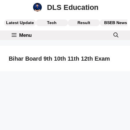
Skip
DLS Education
to
content
Latest Update
Tech
Result
BSEB News
Menu
Bihar Board 9th 10th 11th 12th Exam