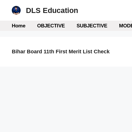
Skip
DLS Education
to
content
Home
OBJECTIVE
SUBJECTIVE
MODE
Bihar Board 11th First Merit List Check