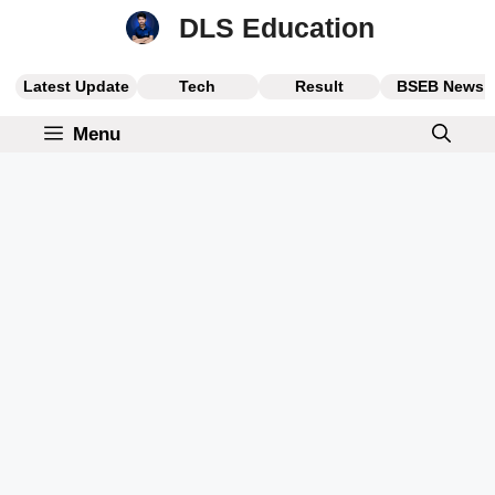
Skip
DLS Education
to
content
Latest Update
Tech
Result
BSEB News
Menu