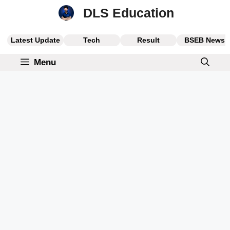
Skip
DLS Education
to
content
Latest Update
Tech
Result
BSEB News
Menu