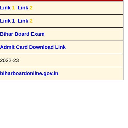
Link
1
Link
2
Link
1
Link
2
Bihar Board Exam
Admit Card Download Link
2022-23
biharboardonline.gov.in