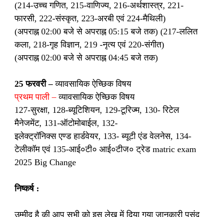
(214-उच्च गणित, 215-वाणिज्य, 216-अर्थशास्त्र, 221-
फारसी, 222-संस्कृत, 223-अरबी एवं 224-मैथिली)
(अपराह्न 02:00 बजे से अपराह्न 05:15 बजे तक) (217-ललित
कला, 218-गृह विज्ञान, 219 -नृत्य एवं 220-संगीत)
(अपराह्न 02:00 बजे से अपराह्न 04:45 बजे तक)
25 फरवरी –
व्यावसायिक ऐच्छिक विषय
प्रथम पाली –
व्यावसायिक ऐच्छिक विषय
127-सुरक्षा, 128-ब्यूटिशियन, 129-टूरिज्म, 130- रिटेल
मैनेजमेंट, 131-ऑटोमोबाईल, 132-
इलेक्ट्रॉनिक्स एण्ड हार्डवेयर, 133- ब्यूटी एंड वेलनेस, 134-
टेलीकॉम एवं 135-आई०टी० आई०टीज० ट्रेड matric exam
2025 Big Change
निष्कर्ष :
उम्मीद है की आप सभी को इस लेख में दिया गया जानकारी पसंद