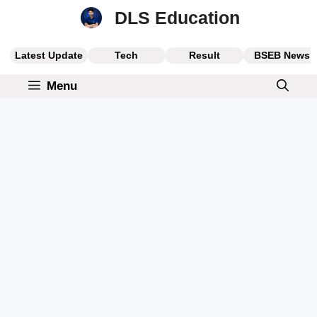
Skip
DLS Education
to
content
Latest Update
Tech
Result
BSEB News
Menu