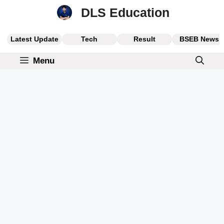
Skip
DLS Education
to
content
Latest Update
Tech
Result
BSEB News
Menu