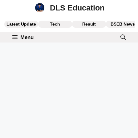
Skip
DLS Education
to
content
Latest Update
Tech
Result
BSEB News
Menu