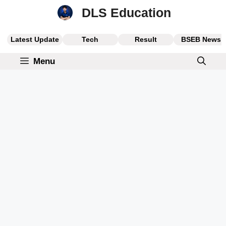
Skip
DLS Education
to
content
Latest Update
Tech
Result
BSEB News
Menu