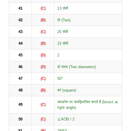
41
(C)
13 सेमी
42
(B)
दो (Two)
43
(C)
25 सेमी
44
(B)
15 सेमी
45
(D)
2
46
(D)
दो व्यास (Two diameters)
47
(C)
50°
48
(B)
वर्ग (square)
समकोण पर समद्विभाजित करते हैं (bisect at
49
(C)
right angle)
50
(C)
∠AOB / 2
51
(B)
28/53