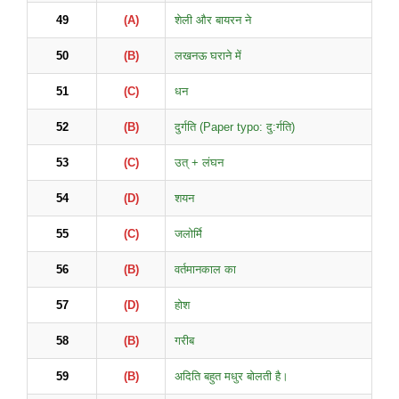
49
(A)
शेली और बायरन ने
50
(B)
लखनऊ घराने में
51
(C)
धन
52
(B)
दुर्गति (Paper typo: दु:र्गति)
53
(C)
उत् + लंघन
54
(D)
शयन
55
(C)
जलोर्मि
56
(B)
वर्तमानकाल का
57
(D)
होश
58
(B)
गरीब
59
(B)
अदिति बहुत मधुर बोलती है।