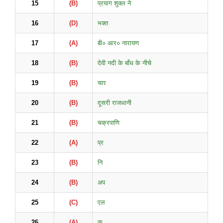
15
(B)
प्रयाग शुक्ल ने
16
(D)
भक्त
17
(A)
बी० आर० नारायण
18
(B)
देवी नदी के बाँध के नीचे
19
(B)
चार
20
(B)
दूसरी राजधानी
21
(B)
चक्रपाणि
22
(A)
प्र
23
(B)
नि
24
(B)
अप
25
(C)
एल
26
(A)
क