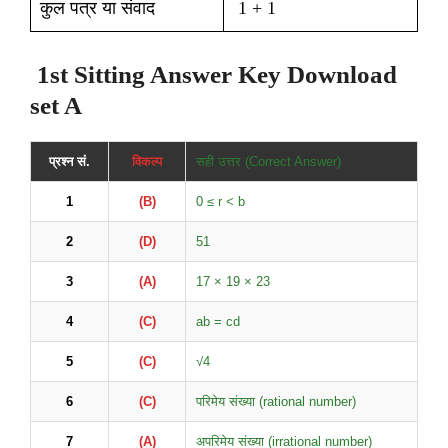
कुल पत्र या संवाद
1 + 1
1st Sitting Answer Key Download
set A
प्रश्न सं.
विकल्प
सही उत्तर (Correct Answer)
1
(B)
0 ≤ r < b
2
(D)
51
3
(A)
17 × 19 × 23
4
(C)
ab = cd
5
(C)
√4
6
(C)
परिमेय संख्या (rational number)
7
(A)
अपरिमेय संख्या (irrational number)