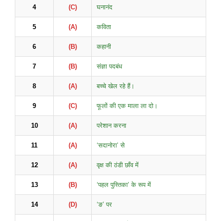
4
(C)
घनानंद
5
(A)
कविता
6
(B)
कहानी
7
(B)
संज्ञा पदबंध
8
(A)
बच्चे खेल रहे हैं।
9
(C)
फूलों की एक माला ला दो।
10
(A)
परेशान करना
11
(A)
‘सदानोरा’ से
12
(A)
वृक्ष की ठंडी छाँव में
13
(B)
‘पहल पुस्तिका’ के रूप में
14
(D)
‘ङ’ पर