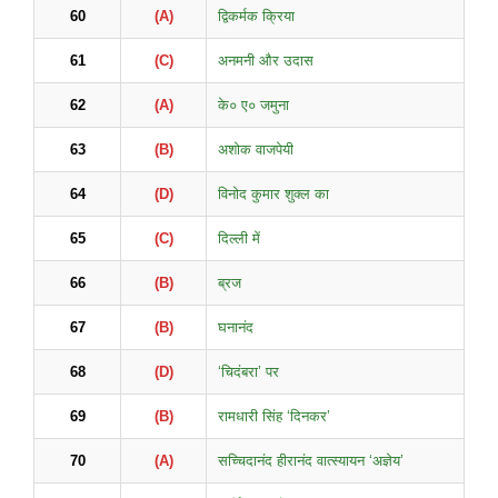
60
(A)
द्विकर्मक क्रिया
61
(C)
अनमनी और उदास
62
(A)
के० ए० जमुना
63
(B)
अशोक वाजपेयी
64
(D)
विनोद कुमार शुक्ल का
65
(C)
दिल्ली में
66
(B)
ब्रज
67
(B)
घनानंद
68
(D)
‘चिदंबरा’ पर
69
(B)
रामधारी सिंह ‘दिनकर’
70
(A)
सच्चिदानंद हीरानंद वात्स्यायन ‘अज्ञेय’