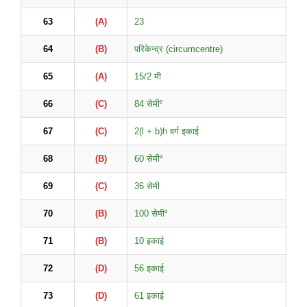
63
(A)
23
64
(B)
परिकेन्द्र (circumcentre)
65
(A)
15/2 मी
66
(C)
84 सेमी²
67
(C)
2(l + b)h वर्ग इकाई
68
(B)
60 सेमी²
69
(C)
36 सेमी
70
(B)
100 सेमी²
71
(B)
10 इकाई
72
(D)
56 इकाई
73
(D)
61 इकाई