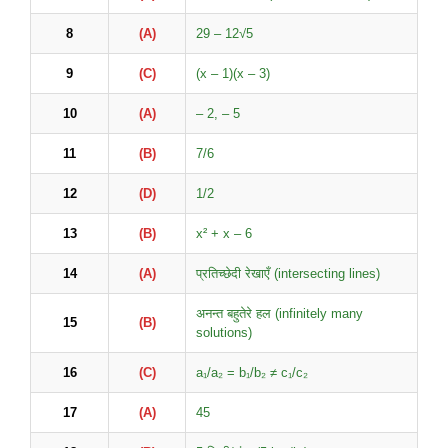
8
(A)
29 – 12√5
9
(C)
(x – 1)(x – 3)
10
(A)
– 2, – 5
11
(B)
7/6
12
(D)
1/2
13
(B)
x² + x – 6
14
(A)
प्रतिच्छेदी रेखाएँ (intersecting lines)
अनन्त बहुतेरे हल (infinitely many
15
(B)
solutions)
16
(C)
a₁/a₂ = b₁/b₂ ≠ c₁/c₂
17
(A)
45