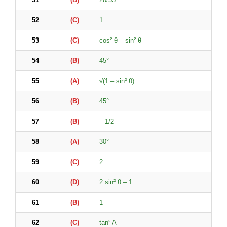
52
(C)
1
53
(C)
cos² θ – sin² θ
54
(B)
45°
55
(A)
√(1 – sin² θ)
56
(B)
45°
57
(B)
– 1/2
58
(A)
30°
59
(C)
2
60
(D)
2 sin² θ – 1
61
(B)
1
62
(C)
tan² A