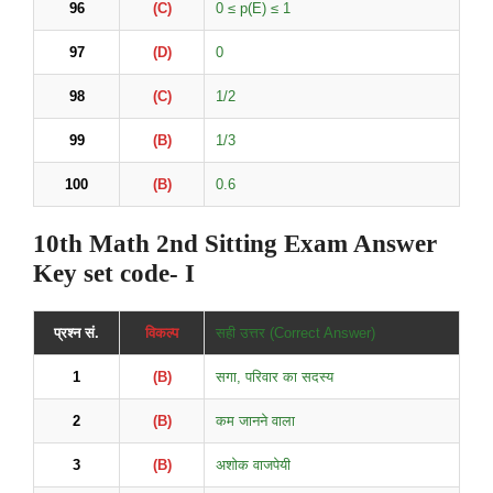
96
(C)
0 ≤ p(E) ≤ 1
97
(D)
0
98
(C)
1/2
99
(B)
1/3
100
(B)
0.6
10th
Math
2nd Sitting Exam Answer
Key set code- I
प्रश्न सं.
विकल्प
सही उत्तर (Correct Answer)
1
(B)
सगा, परिवार का सदस्य
2
(B)
कम जानने वाला
3
(B)
अशोक वाजपेयी