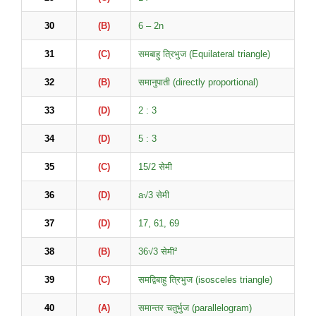
30
(B)
6 – 2n
31
(C)
समबाहु त्रिभुज (Equilateral triangle)
32
(B)
समानुपाती (directly proportional)
33
(D)
2 : 3
34
(D)
5 : 3
35
(C)
15/2 सेमी
36
(D)
a√3 सेमी
37
(D)
17, 61, 69
38
(B)
36√3 सेमी²
39
(C)
समद्विबाहु त्रिभुज (isosceles triangle)
40
(A)
समान्तर चतुर्भुज (parallelogram)