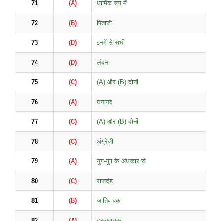
71
(A)
धार्मिक रूप में
72
(B)
पिताजी
73
(D)
इनमें से सभी
74
(D)
लंदन
75
(C)
(A) और (B) दोनों
76
(A)
घनानंद
77
(C)
(A) और (B) दोनों
78
(C)
अंग्रेजी
79
(A)
युग-युग के अंधकार से
80
(C)
राजदंड
81
(B)
जातिवाचक
82
(A)
द्रव्यवाचक