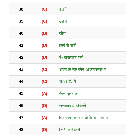
38
(C)
वार्ताएँ
39
(C)
उड़ान
40
(B)
खीरा
41
(D)
इनमें से सभी
42
(D)
पं० रामावतार शर्मा
43
(C)
अहाते के एक कोने ‘आउटहाउस’ में
44
(C)
1891 ई० में
45
(A)
मैक्स मूलर का
46
(D)
मानवतावादी दृष्टिकोण
47
(A)
विजयनगर के राजाओं के शासनकाल में
48
(D)
डिप्टी कलेक्टरी