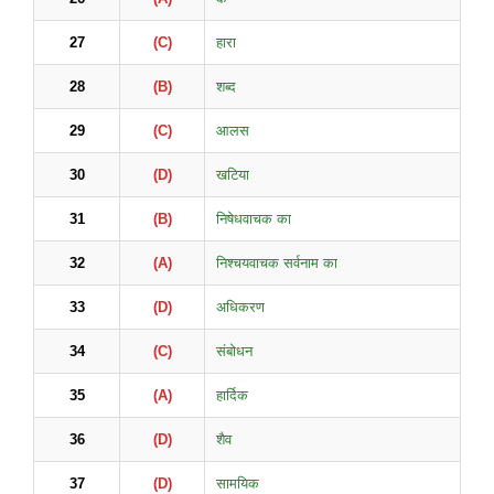
27
(C)
हारा
28
(B)
शब्द
29
(C)
आलस
30
(D)
खटिया
31
(B)
निषेधवाचक का
32
(A)
निश्चयवाचक सर्वनाम का
33
(D)
अधिकरण
34
(C)
संबोधन
35
(A)
हार्दिक
36
(D)
शैव
37
(D)
सामयिक