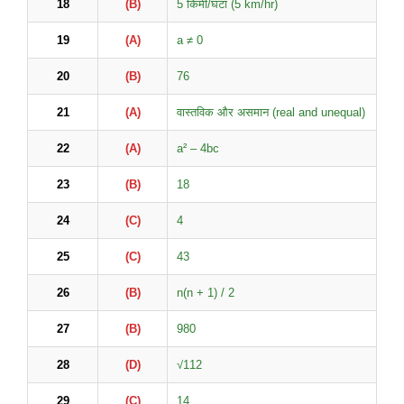
18
(B)
5 किमी/घंटा (5 km/hr)
19
(A)
a ≠ 0
20
(B)
76
21
(A)
वास्तविक और असमान (real and unequal)
22
(A)
a² – 4bc
23
(B)
18
24
(C)
4
25
(C)
43
26
(B)
n(n + 1) / 2
27
(B)
980
28
(D)
√112
29
(C)
14