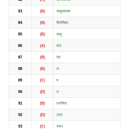
83
(B)
समूहवाचक
84
(B)
विभीषिका
85
(B)
तालु
86
(A)
कंठ
87
(B)
दंत
88
(B)
ल
89
(C)
ष
90
(D)
त
91
(B)
दत्तचित्त
92
(D)
उग्र
93
(C)
रुदन