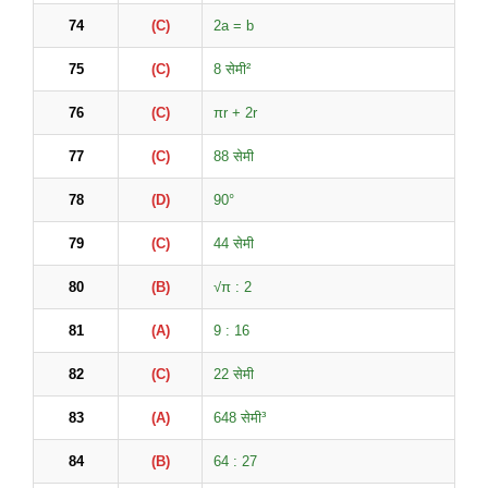
74
(C)
2a = b
75
(C)
8 सेमी²
76
(C)
πr + 2r
77
(C)
88 सेमी
78
(D)
90°
79
(C)
44 सेमी
80
(B)
√π : 2
81
(A)
9 : 16
82
(C)
22 सेमी
83
(A)
648 सेमी³
84
(B)
64 : 27