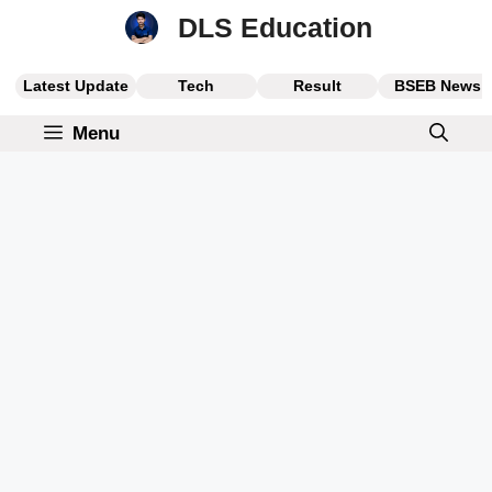
Skip
DLS Education
to
content
Latest Update
Tech
Result
BSEB News
Menu