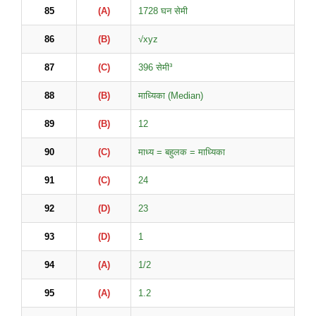
85
(A)
1728 घन सेमी
86
(B)
√xyz
87
(C)
396 सेमी³
88
(B)
माध्यिका (Median)
89
(B)
12
90
(C)
माध्य = बहुलक = माध्यिका
91
(C)
24
92
(D)
23
93
(D)
1
94
(A)
1/2
95
(A)
1.2