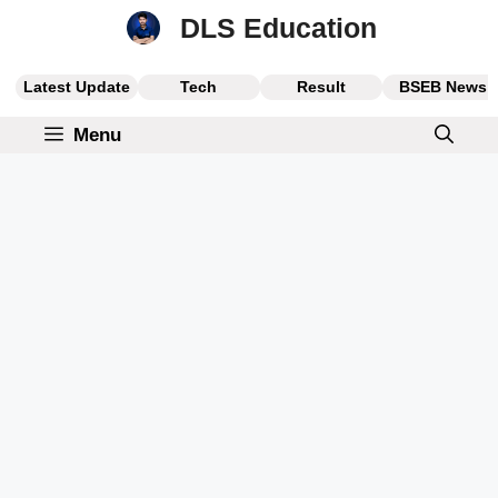
Skip
DLS Education
to
content
Latest Update
Tech
Result
BSEB News
Menu